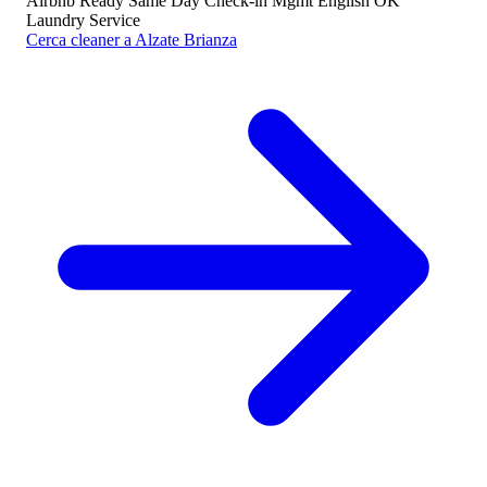
Airbnb Ready
Same Day
Check-in Mgmt
English OK
Laundry Service
Cerca cleaner a Alzate Brianza