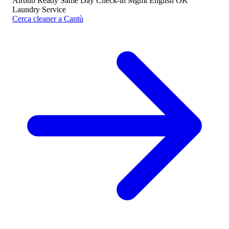
Airbnb Ready
Same Day
Check-in Mgmt
English OK
Laundry Service
Cerca cleaner a Cantù