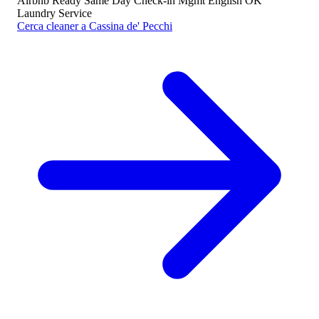
Airbnb Ready
Same Day
Check-in Mgmt
English OK
Laundry Service
Cerca cleaner a Cassina de' Pecchi