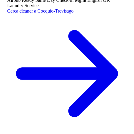
Airbnb Ready
Same Day
Check-in Mgmt
English OK
Laundry Service
Cerca cleaner a Cocquio-Trevisago