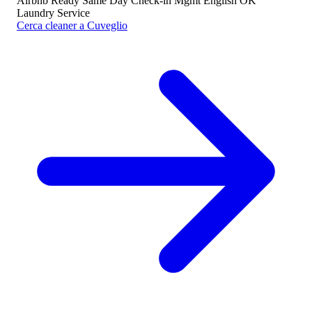
Airbnb Ready
Same Day
Check-in Mgmt
English OK
Laundry Service
Cerca cleaner a Cuveglio