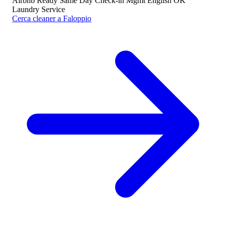
Airbnb Ready
Same Day
Check-in Mgmt
English OK
Laundry Service
Cerca cleaner a Faloppio