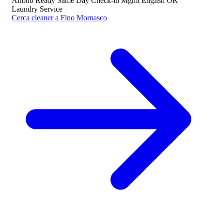
Airbnb Ready
Same Day
Check-in Mgmt
English OK
Laundry Service
Cerca cleaner a Fino Mornasco