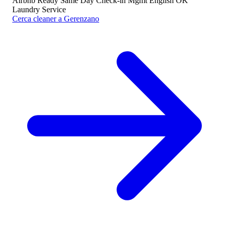
Airbnb Ready
Same Day
Check-in Mgmt
English OK
Laundry Service
Cerca cleaner a Gerenzano