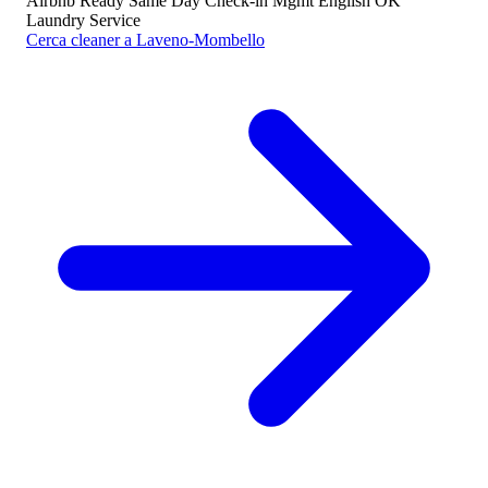
Airbnb Ready
Same Day
Check-in Mgmt
English OK
Laundry Service
Cerca cleaner a Laveno-Mombello