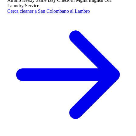
Airbnb Ready
Same Day
Check-in Mgmt
English OK
Laundry Service
Cerca cleaner a San Colombano al Lambro