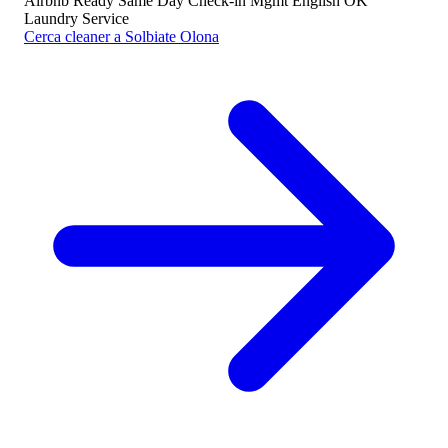
Airbnb Ready
Same Day
Check-in Mgmt
English OK
Laundry Service
Cerca cleaner a Solbiate Olona